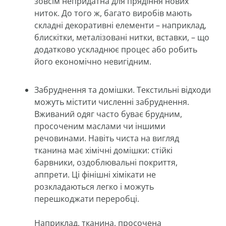
зовсім непридатна для прядіння нових
ниток. До того ж, багато виробів мають
складні декоративні елементи – наприклад,
блискітки, металізовані нитки, вставки, – що
додатково ускладнює процес або робить
його економічно невигідним.
Забруднення та домішки. Текстильні відходи
можуть містити численні забруднення.
Вживаний одяг часто буває брудним,
просоченим маслами чи іншими
речовинами. Навіть чиста на вигляд
тканина має хімічні домішки: стійкі
барвники, оздоблювальні покриття,
аппрети. Ці фінішні хімікати не
розкладаються легко і можуть
перешкоджати переробці.
Наприклад, тканина, просочена