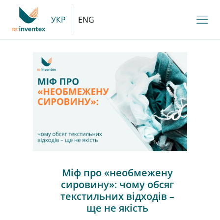
УКР
ENG
Міф про «необмежену
сировину»: чому обсяг
текстильних відходів –
ще не якість