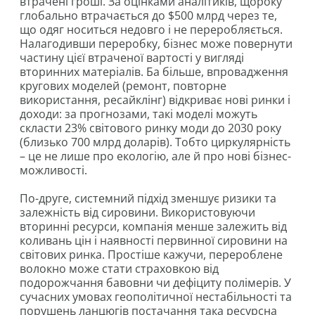
втрачені гроші. За оцінками аналітиків, щороку
глобально втрачається до $500 млрд через те,
що одяг носиться недовго і не переробляється.
Налагодивши переробку, бізнес може повернути
частину цієї втраченої вартості у вигляді
вторинних матеріалів. Ба більше, впровадження
кругових моделей (ремонт, повторне
використання, ресайклінг) відкриває нові ринки і
доходи: за прогнозами, такі моделі можуть
скласти 23% світового ринку моди до 2030 року
(близько 700 млрд доларів). Тобто циркулярність
– це не лише про екологію, але й про нові бізнес-
можливості.
По-друге, системний підхід зменшує ризики та
залежність від сировини. Використовуючи
вторинні ресурси, компанія менше залежить від
коливань цін і наявності первинної сировини на
світових ринка. Простіше кажучи, перероблене
волокно може стати страховкою від
подорожчання бавовни чи дефіциту полімерів. У
сучасних умовах геополітичної нестабільності та
порушень ланцюгів постачання така ресурсна