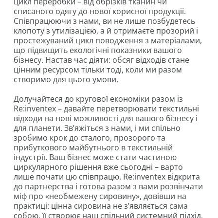
цикл переробки – від обрізків тканин чи
списаного одягу до нової корисної продукції.
Співпрацюючи з нами, ви не лише позбудетесь
клопоту з утилізацією, а й отримаєте прозорий і
простежуваний цикл поводження з матеріалами,
що підвищить екологічні показники вашого
бізнесу. Настав час діяти: обсяг відходів стане
цінним ресурсом тільки тоді, коли ми разом
створимо для цього умови.
Долучайтеся до кругової економіки разом із
Re:inventex – давайте перетворювати текстильні
відходи на нові можливості для вашого бізнесу і
для планети. Зв’яжіться з нами, і ми спільно
зробимо крок до сталого, прозорого та
прибуткового майбутнього в текстильній
індустрії. Ваш бізнес може стати частиною
циркулярного рішення вже сьогодні – варто
лише почати цю співпрацю. Re:inventex відкрита
до партнерства і готова разом з вами розвінчати
міф про «необмежену сировину», довівши на
практиці: цінна сировина не з’являється сама
собою, її створює наш спільний системний підхід.