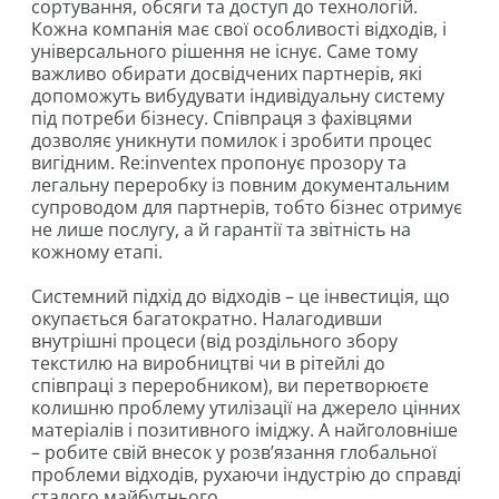
сортування, обсяги та доступ до технологій.
Кожна компанія має свої особливості відходів, і
універсального рішення не існує. Саме тому
важливо обирати досвідчених партнерів, які
допоможуть вибудувати індивідуальну систему
під потреби бізнесу. Співпраця з фахівцями
дозволяє уникнути помилок і зробити процес
вигідним. Re:inventex пропонує прозору та
легальну переробку із повним документальним
супроводом для партнерів, тобто бізнес отримує
не лише послугу, а й гарантії та звітність на
кожному етапі.
Системний підхід до відходів – це інвестиція, що
окупається багатократно. Налагодивши
внутрішні процеси (від роздільного збору
текстилю на виробництві чи в рітейлі до
співпраці з переробником), ви перетворюєте
колишню проблему утилізації на джерело цінних
матеріалів і позитивного іміджу. А найголовніше
– робите свій внесок у розв’язання глобальної
проблеми відходів, рухаючи індустрію до справді
сталого майбутнього.