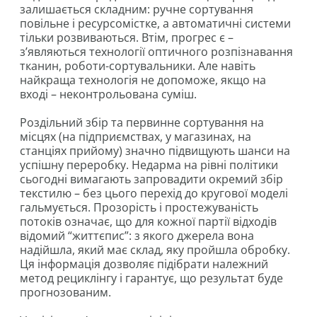
залишається складним: ручне сортування
повільне і ресурсомістке, а автоматичні системи
тільки розвиваються. Втім, прогрес є –
з’являються технології оптичного розпізнавання
тканин, роботи-сортувальники. Але навіть
найкраща технологія не допоможе, якщо на
вході – неконтрольована суміш.
Роздільний збір та первинне сортування на
місцях (на підприємствах, у магазинах, на
станціях прийому) значно підвищують шанси на
успішну переробку. Недарма на рівні політики
сьогодні вимагають запровадити окремий збір
текстилю – без цього перехід до кругової моделі
гальмується. Прозорість і простежуваність
потоків означає, що для кожної партії відходів
відомий “життєпис”: з якого джерела вона
надійшла, який має склад, яку пройшла обробку.
Ця інформація дозволяє підібрати належний
метод рециклінгу і гарантує, що результат буде
прогнозованим.