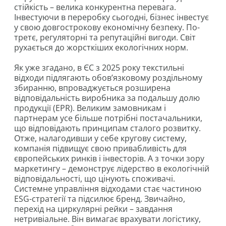
стійкість – велика конкурентна перевага.
Інвестуючи в переробку сьогодні, бізнес інвестує
у свою довгострокову економічну безпеку. По-
третє, регуляторні та репутаційні вигоди. Світ
рухається до жорсткіших екологічних норм.
Як уже згадано, в ЄС з 2025 року текстильні
відходи підлягають обов’язковому роздільному
збиранню, впроваджується розширена
відповідальність виробника за подальшу долю
продукції (EPR). Великим замовникам і
партнерам усе більше потрібні постачальники,
що відповідають принципам сталого розвитку.
Отже, налагодивши у себе кругову систему,
компанія підвищує свою привабливість для
європейських ринків і інвесторів. А з точки зору
маркетингу – демонструє лідерство в екологічній
відповідальності, що цінують споживачі.
Системне управління відходами стає частиною
ESG-стратегії та підсилює бренд. Звичайно,
перехід на циркулярні рейки – завдання
нетривіальне. Він вимагає врахувати логістику,