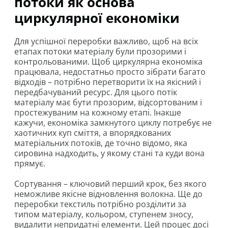
потоки як основа
циркулярної економіки
Для успішної переробки важливо, щоб на всіх
етапах потоки матеріалу були прозорими і
контрольованими. Щоб циркулярна економіка
працювала, недостатньо просто зібрати багато
відходів – потрібно перетворити їх на якісний і
передбачуваний ресурс. Для цього потік
матеріалу має бути прозорим, відсортованим і
простежуваним на кожному етапі. Інакше
кажучи, економіка замкнутого циклу потребує не
хаотичних куп сміття, а впорядкованих
матеріальних потоків, де точно відомо, яка
сировина надходить, у якому стані та куди вона
прямує.
Сортування – ключовий перший крок, без якого
неможливе якісне відновлення волокна. Ще до
переробки текстиль потрібно розділити за
типом матеріалу, кольором, ступенем зносу,
видалити непридатні елементи. Цей процес досі