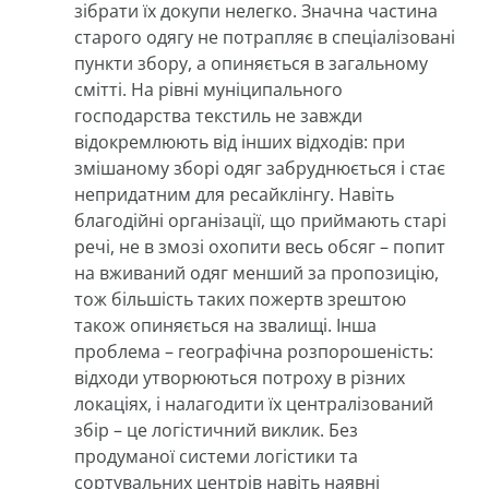
зібрати їх докупи нелегко. Значна частина
старого одягу не потрапляє в спеціалізовані
пункти збору, а опиняється в загальному
смітті. На рівні муніципального
господарства текстиль не завжди
відокремлюють від інших відходів: при
змішаному зборі одяг забруднюється і стає
непридатним для ресайклінгу. Навіть
благодійні організації, що приймають старі
речі, не в змозі охопити весь обсяг – попит
на вживаний одяг менший за пропозицію,
тож більшість таких пожертв зрештою
також опиняється на звалищі. Інша
проблема – географічна розпорошеність:
відходи утворюються потроху в різних
локаціях, і налагодити їх централізований
збір – це логістичний виклик. Без
продуманої системи логістики та
сортувальних центрів навіть наявні