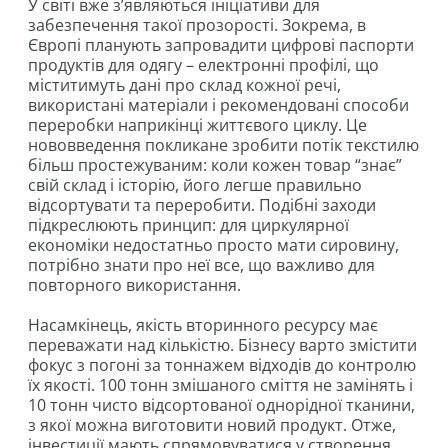
У світі вже з’являються ініціативи для
забезпечення такої прозорості. Зокрема, в
Європі планують запровадити цифрові паспорти
продуктів для одягу – електронні профілі, що
міститимуть дані про склад кожної речі,
використані матеріали і рекомендовані способи
переробки наприкінці життєвого циклу. Це
нововведення покликане зробити потік текстилю
більш простежуваним: коли кожен товар “знає”
свій склад і історію, його легше правильно
відсортувати та переробити. Подібні заходи
підкреслюють принцип: для циркулярної
економіки недостатньо просто мати сировину,
потрібно знати про неї все, що важливо для
повторного використання.
Насамкінець, якість вторинного ресурсу має
переважати над кількістю. Бізнесу варто змістити
фокус з погоні за тоннажем відходів до контролю
їх якості. 100 тонн змішаного сміття не замінять і
10 тонн чисто відсортованої однорідної тканини,
з якої можна виготовити новий продукт. Отже,
інвестиції мають спрямовуватися у створення