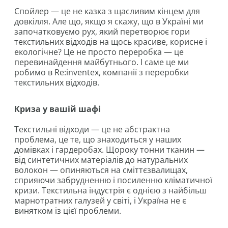
Спойлер — це не казка з щасливим кінцем для
довкілля. Але що, якщо я скажу, що в Україні ми
започатковуємо рух, який перетворює гори
текстильних відходів на щось красиве, корисне і
екологічне? Це не просто переробка — це
перевинайдення майбутнього. І саме це ми
робимо в Re:inventex, компанії з переробки
текстильних відходів.
Криза у вашій шафі
Текстильні відходи — це не абстрактна
проблема, це те, що знаходиться у наших
домівках і гардеробах. Щороку тонни тканин —
від синтетичних матеріалів до натуральних
волокон — опиняються на сміттєзвалищах,
сприяючи забрудненню і посиленню кліматичної
кризи. Текстильна індустрія є однією з найбільш
марнотратних галузей у світі, і Україна не є
винятком із цієї проблеми.