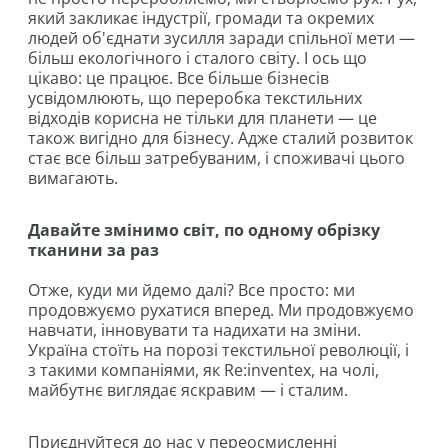
який закликає індустрії, громади та окремих
людей об'єднати зусилля заради спільної мети —
більш екологічного і сталого світу. І ось що
цікаво: це працює. Все більше бізнесів
усвідомлюють, що переробка текстильних
відходів корисна не тільки для планети — це
також вигідно для бізнесу. Адже сталий розвиток
стає все більш затребуваним, і споживачі цього
вимагають.
Давайте змінимо світ, по одному обрізку
тканини за раз
Отже, куди ми йдемо далі? Все просто: ми
продовжуємо рухатися вперед. Ми продовжуємо
навчати, інновувати та надихати на зміни.
Україна стоїть на порозі текстильної революції, і
з такими компаніями, як Re:inventex, на чолі,
майбутнє виглядає яскравим — і сталим.
Приєднуйтеся до нас у переосмисленні