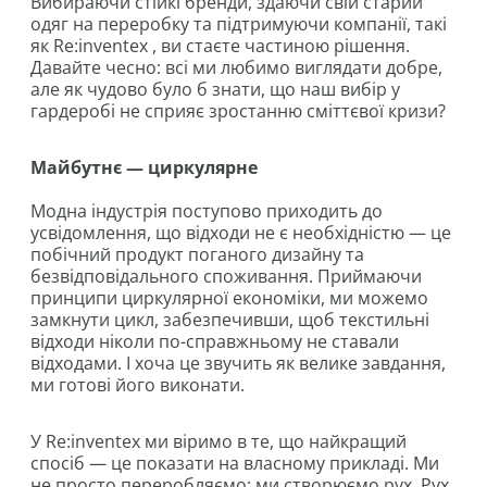
Вибираючи стійкі бренди, здаючи свій старий
одяг на переробку та підтримуючи компанії, такі
як Re:inventex , ви стаєте частиною рішення.
Давайте чесно: всі ми любимо виглядати добре,
але як чудово було б знати, що наш вибір у
гардеробі не сприяє зростанню сміттєвої кризи?
Майбутнє — циркулярне
Модна індустрія поступово приходить до
усвідомлення, що відходи не є необхідністю — це
побічний продукт поганого дизайну та
безвідповідального споживання. Приймаючи
принципи циркулярної економіки, ми можемо
замкнути цикл, забезпечивши, щоб текстильні
відходи ніколи по-справжньому не ставали
відходами. І хоча це звучить як велике завдання,
ми готові його виконати.
У Re:inventex ми віримо в те, що найкращий
спосіб — це показати на власному прикладі. Ми
не просто переробляємо; ми створюємо рух. Рух,