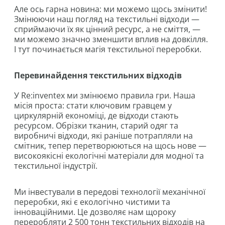
Але ось гарна новина: ми можемо щось змінити!
Змінюючи наш погляд на текстильні відходи —
сприймаючи їх як цінний ресурс, а не сміття, —
ми можемо значно зменшити вплив на довкілля.
І тут починається магія текстильної переробки.
Перевинайдення текстильних відходів
У Re:inventex ми змінюємо правила гри. Наша
місія проста: стати ключовим гравцем у
циркулярній економіці, де відходи стають
ресурсом. Обрізки тканин, старий одяг та
виробничі відходи, які раніше потрапляли на
смітник, тепер перетворюються на щось нове —
високоякісні екологічні матеріали для модної та
текстильної індустрії.
Ми інвестували в передові технології механічної
переробки, які є екологічно чистими та
інноваційними. Це дозволяє нам щороку
переробляти 2 500 тонн текстильних відходів на