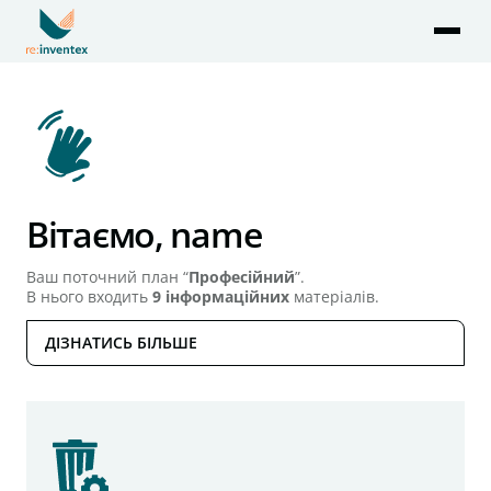
Головна
Замовити послугу
Вітаємо,
name
Мої замовлення
Ваш поточний план “
Професійний
”.
Акаунт
В нього входить
9
інформаційних
матеріалів.
ДІЗНАТИСЬ БІЛЬШЕ